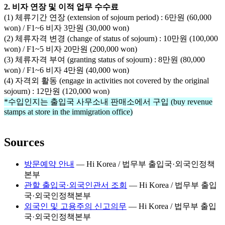
2. 비자 연장 및 이적 업무 수수료
(1)
체류기간
연장
(extension of sojourn period) : 6
만원 (60,000
won) /
F1~6
비자
3
만원 (30,000 won)
(2) 체류자격
변경
(change of status of sojourn) : 10
만원 (100,000
won)
/ F1~5
비자
20
만원 (200,000 won)
(3) 체류자격
부여
(granting status of sojourn) : 8
만원 (80,000
won)
/ F1~6
비자
4
만원 (40,000 won)
(4) 자
격외
활동
(engage in activities not covered by the original
sojourn) : 12
만원
(120,000 won)
*
수입인지는 출입국 사무소내 판매소에서
구입
(buy revenue
stamps at store in the immigration office)
Sources
방문예약 안내
—
Hi Korea / 법무부 출입국·외국인정책
본부
관할 출입국·외국인관서 조회
—
Hi Korea / 법무부 출입
국·외국인정책본부
외국인 및 고용주의 신고의무
—
Hi Korea / 법무부 출입
국·외국인정책본부