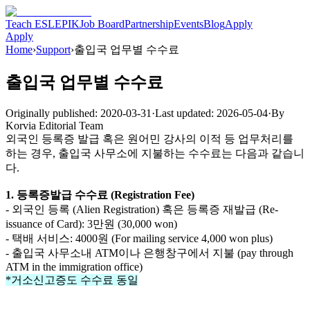
Teach ESL
EPIK
Job Board
Partnership
Events
Blog
Apply
Apply
Home
›
Support
›
출입국 업무별 수수료
출입국 업무별 수수료
Originally published:
2020-03-31
·
Last updated:
2026-05-04
·
By
Korvia Editorial Team
외국인 등록증 발급 혹은 원어민 강사의 이적 등 업무처리를
하는 경우, 출입국 사무소에 지불하는 수수료는 다음과 같습니
다.
1.
등록증발급
수수료
(Registration Fee)
-
외국인
등록
(Alien Registration) 혹은
등록증
재발급
(Re-
issuance of Card): 3
만원 (30,000 won)
-
택배
서비스:
4000
원
(For mailing service 4,000 won plus)
- 출입국 사무소내
ATM
이나
은행창구에서
지불
(pay through
ATM in the immigration office)
*거소신고증도 수수료 동일