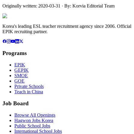
Originally written:
2020-03-31
· By:
Korvia Editorial Team
Korea's leading ESL teacher recruitment agency since 2006. Official
EPIK recruiting partner.
Programs
EPIK
GEPIK
SMOE
GOE
Private Schools
Teach in China
Job Board
Browse All Openings
Hagwon Jobs Korea
Public School Jobs
International School Jobs